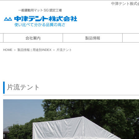
中津テント株式
HOME
＞
製品情報
|
用途別INDEX ＞ 片流テント
片流テント