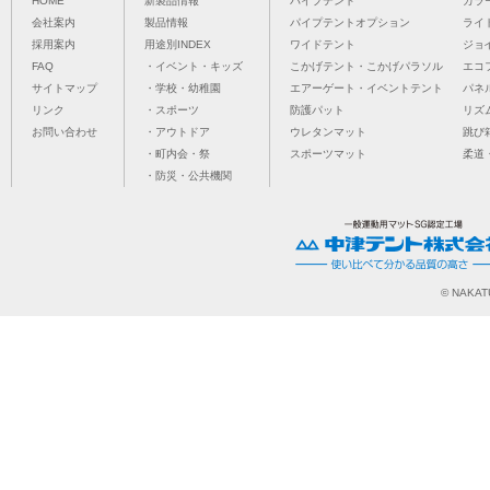
HOME
新製品情報
パイプテント
カラ
会社案内
製品情報
パイプテントオプション
ライ
採用案内
用途別INDEX
ワイドテント
ジョ
FAQ
・イベント・キッズ
こかげテント・こかげパラソル
エコ
サイトマップ
・学校・幼稚園
エアーゲート・イベントテント
パネ
リンク
・スポーツ
防護パット
リズ
お問い合わせ
・アウトドア
ウレタンマット
跳び
・町内会・祭
スポーツマット
柔道
・防災・公共機関
© NAKATU