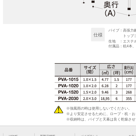
：
パイプ
高張力鋼パ
仕様
トップ
：
生地
エステ
付属品
：
杭4本
※
強風雨の時は使用しないでください。
※
より安定させるために、ロープ・杭・お
※
収納時は、パイプと天幕は良く乾燥させ