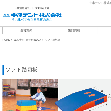
中津テント株式
HOME
＞
製品情報
|
用途別INDEX ＞ ソフト踏切板
ソフト踏切板