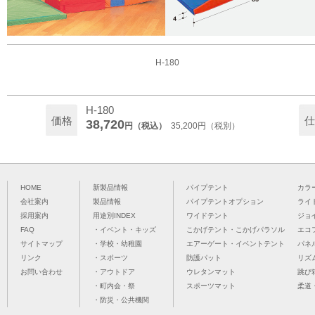
H-180
H-180
価格
仕
38,720
円（税込）
35,200円（税別）
HOME
新製品情報
パイプテント
カラ
会社案内
製品情報
パイプテントオプション
ライ
採用案内
用途別INDEX
ワイドテント
ジョ
FAQ
・イベント・キッズ
こかげテント・こかげパラソル
エコ
サイトマップ
・学校・幼稚園
エアーゲート・イベントテント
パネ
リンク
・スポーツ
防護パット
リズ
お問い合わせ
・アウトドア
ウレタンマット
跳び
・町内会・祭
スポーツマット
柔道
・防災・公共機関