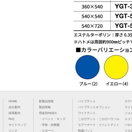
HOME
新製品情報
パイプテント
カラ
会社案内
製品情報
パイプテントオプション
ライ
採用案内
用途別INDEX
ワイドテント
ジョ
FAQ
・イベント・キッズ
こかげテント・こかげパラソル
エコ
サイトマップ
・学校・幼稚園
エアーゲート・イベントテント
パネ
リンク
・スポーツ
防護パット
リズ