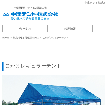
中津テント株式
HOME
＞
製品情報
|
用途別INDEX ＞ こかげレギュラーテント
こかげレギュラーテント