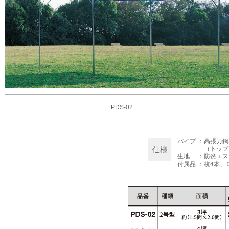
PDS-02
パイプ
：
高張力鋼パ
仕様
（トップ
生地
：
防炎エス
付属品
：
杭4本、