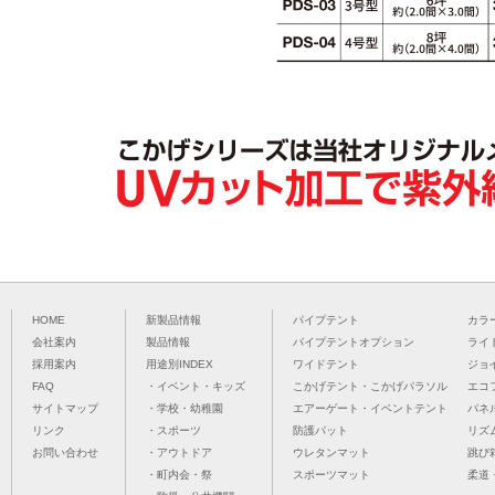
HOME
新製品情報
パイプテント
カラ
会社案内
製品情報
パイプテントオプション
ライ
採用案内
用途別INDEX
ワイドテント
ジョ
FAQ
・イベント・キッズ
こかげテント・こかげパラソル
エコ
サイトマップ
・学校・幼稚園
エアーゲート・イベントテント
パネ
リンク
・スポーツ
防護パット
リズ
お問い合わせ
・アウトドア
ウレタンマット
跳び
・町内会・祭
スポーツマット
柔道