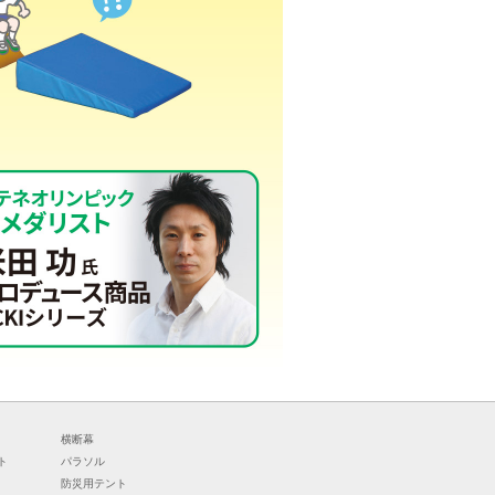
横断幕
ト
パラソル
防災用テント