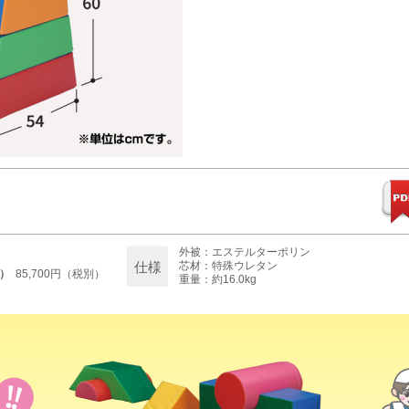
外被：エステルターポリン
仕様
芯材：特殊ウレタン
）
85,700円（税別）
重量：
約16.0kg