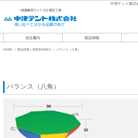
中津テント株式
HOME
＞
製品情報
|
用途別INDEX ＞ バランス（八角）
バランス（八角）