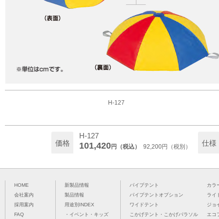
H-127
H-127
価格
仕様
101,420
円（税込）
92,200円（税別）
HOME
新製品情報
パイプテント
カラ
会社案内
製品情報
パイプテントオプション
ライ
採用案内
用途別INDEX
ワイドテント
ジョ
FAQ
・イベント・キッズ
こかげテント・こかげパラソル
エコ