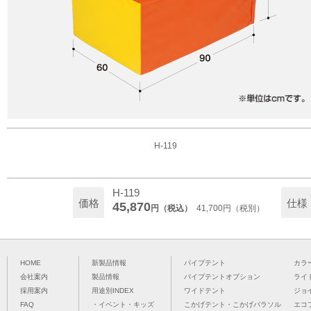
H-119
H-119
価格
仕様
45,870
円（税込）
41,700円（税別）
HOME
新製品情報
パイプテント
カラ
会社案内
製品情報
パイプテントオプション
ライ
採用案内
用途別INDEX
ワイドテント
ジョ
FAQ
・イベント・キッズ
こかげテント・こかげパラソル
エコ