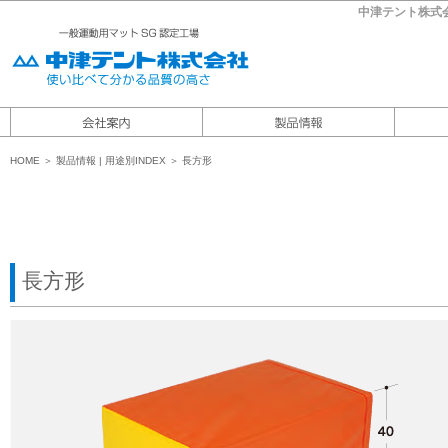
中津テント株式
HOME
＞
製品情報
|
用途別INDEX ＞ 長方形
長方形